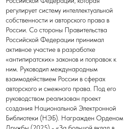
Российской Федерации, которая
ПРЕМИЯ
регулирует систему интеллектуальной
Политика обработки персональных данных
собственности и авторского права в
Согласие на обработку персональных данных
России. Со стороны Правительства
Российской Федерации принимал
активное участие в разработке
«антипиратских» законов и поправок к
ним. Руководил международным
взаимодействием России в сферах
авторского и смежного права. Под его
руководством реализован проект
создания Национальной Электронной
Библиотеки (НЭБ). Награжден Орденом
Дружбы (2025) - «За большой вклад в