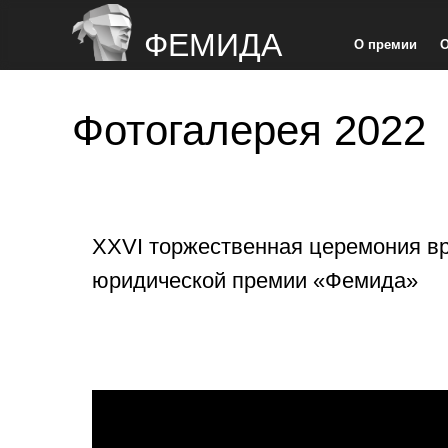
ФЕМИДА
О премии
О
Фотогалерея 2022
XXVI торжественная церемония в
юридической премии «Фемида»